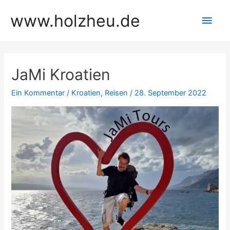
Zum
www.holzheu.de
Hau
Inhalt
springen
JaMi Kroatien
Ein Kommentar
/
Kroatien
,
Reisen
/
28. September 2022