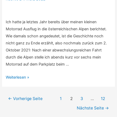
Ich hatte ja letztes Jahr bereits über meinen kleinen
Motorrad Ausflug in die österreichischen Alpen berichtet.
Wie damals schon angedeutet, ist die Geschichte noch
nicht ganz zu Ende erzählt, also nochmals zurück zum 2.
Oktober 2021: Nach einer abwechslungsreichen Fahrt
durch die Alpen stelle ich abends kurz vor sechs mein
Motorrad auf dem Parkplatz beim …
Meine
Weiterlesen »
erste
MPU:
Beitragsnavigation
Vorgeschichte
←
Vorherige Seite
1
2
3
…
12
Nächste Seite
→