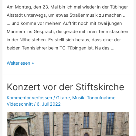
Am Montag, den 23. Mai bin ich mal wieder in der Tübinger
Altstadt unterwegs, um etwas Straßenmusik zu machen …
… und komme vor meinem Auftritt noch mit zwei jungen
Männern ins Gespräch, die gerade mit ihren Tennistaschen
in der Nähe stehen. Es stellt sich heraus, dass einer der
beiden Tennislehrer beim TC-Tübingen ist. Na das …
Eine
Weiterlesen »
kleine
Tennis
Konzert vor der Stiftskirche
Geschichte
Kommentar verfassen
/
Gitarre
,
Musik
,
Tonaufnahme
,
Videoschnitt
/
6. Juli 2022