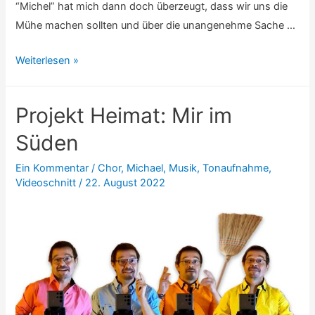
“Michel” hat mich dann doch überzeugt, dass wir uns die
Mühe machen sollten und über die unangenehme Sache …
Meine
Weiterlesen »
erste
MPU:
Projekt Heimat: Mir im
Zu
wenig
Süden
Einsicht?
Ein Kommentar
/
Chor
,
Michael
,
Musik
,
Tonaufnahme
,
Videoschnitt
/
22. August 2022