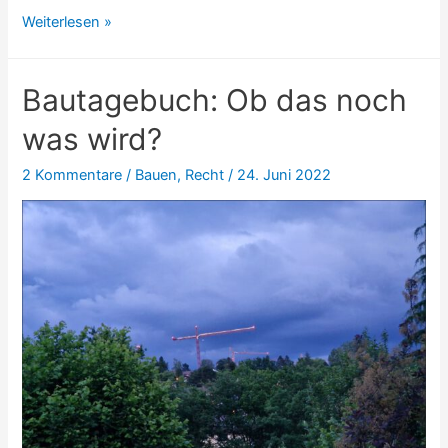
Konzert
Weiterlesen »
vor
der
Bautagebuch: Ob das noch
Stiftskirche
was wird?
2 Kommentare
/
Bauen
,
Recht
/
24. Juni 2022