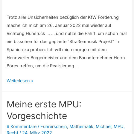
Trotz aller Unsicherheiten bezüglich der KfW Förderung
mache ich mich am 26. Januar 2022 mal wieder auf
Richtung Hunsrück … … und nutze die Fahrt, um schon mal
ein bisschen für das geplante “Straßenmusik Projekt” in
Spanien zu proben: Ich will mich morgen mit dem
Hennweiler Bürgermeister und dem Bauunternehmer Herrn
Böres treffen, um die Realisierung …
Bautagebuch:
Weiterlesen »
Bis
zum
Meine erste MPU:
Bauantrag
Vorgeschichte
6 Kommentare
/
Führerschein
,
Mathematik
,
Michael
,
MPU
,
Recht
/
24. März 2022