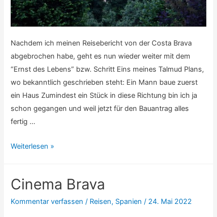
Nachdem ich meinen Reisebericht von der Costa Brava
abgebrochen habe, geht es nun wieder weiter mit dem
“Ernst des Lebens” bzw. Schritt Eins meines Talmud Plans,
wo bekanntlich geschrieben steht: Ein Mann baue zuerst
ein Haus Zumindest ein Stück in diese Richtung bin ich ja
schon gegangen und weil jetzt für den Bauantrag alles
fertig …
Bautagebuch:
Weiterlesen »
Ob
das
Cinema Brava
noch
was
Kommentar verfassen
/
Reisen
,
Spanien
/
24. Mai 2022
wird?