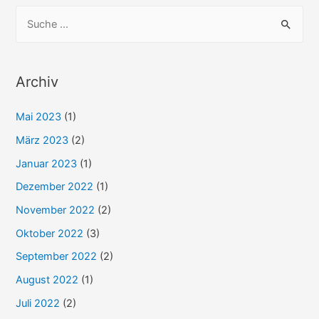
S
u
c
h
Archiv
e
Mai 2023
(1)
n
n
März 2023
(2)
a
Januar 2023
(1)
c
Dezember 2022
(1)
h
November 2022
(2)
:
Oktober 2022
(3)
September 2022
(2)
August 2022
(1)
Juli 2022
(2)