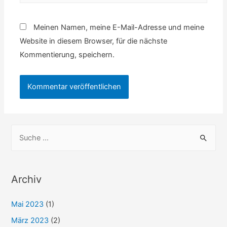
Meinen Namen, meine E-Mail-Adresse und meine
Website in diesem Browser, für die nächste
Kommentierung, speichern.
S
u
c
h
Archiv
e
Mai 2023
(1)
n
n
März 2023
(2)