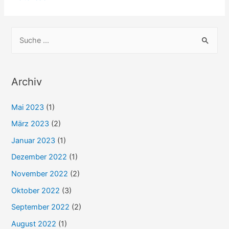
Ob
das
S
noch
u
was
c
wird?
h
Archiv
e
Mai 2023
(1)
n
n
März 2023
(2)
a
Januar 2023
(1)
c
Dezember 2022
(1)
h
November 2022
(2)
:
Oktober 2022
(3)
September 2022
(2)
August 2022
(1)