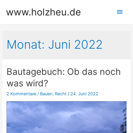
Zum
www.holzheu.de
Hau
Inhalt
springen
Monat:
Juni 2022
Bautagebuch: Ob das noch
was wird?
2 Kommentare
/
Bauen
,
Recht
/
24. Juni 2022