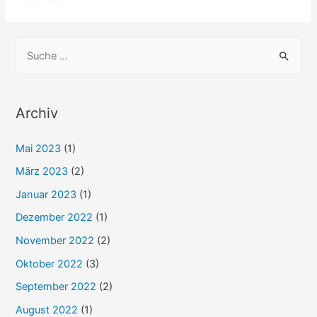
erste
MPU:
S
Beweismittel
u
abgelehnt!
c
h
Archiv
e
Mai 2023
(1)
n
n
März 2023
(2)
a
Januar 2023
(1)
c
Dezember 2022
(1)
h
November 2022
(2)
:
Oktober 2022
(3)
September 2022
(2)
August 2022
(1)