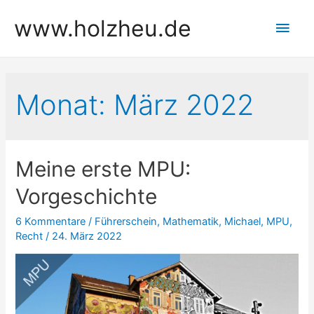
Zum
www.holzheu.de
Hau
Inhalt
springen
Monat:
März 2022
Meine erste MPU:
Vorgeschichte
6 Kommentare
/
Führerschein
,
Mathematik
,
Michael
,
MPU
,
Recht
/
24. März 2022