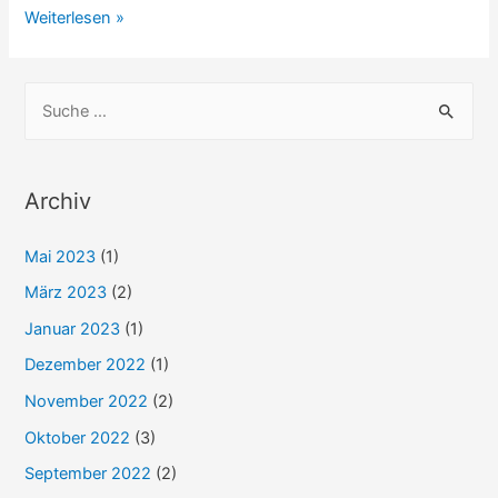
Meine
Weiterlesen »
erste
MPU:
S
Vorgeschichte
u
c
h
Archiv
e
Mai 2023
(1)
n
n
März 2023
(2)
a
Januar 2023
(1)
c
Dezember 2022
(1)
h
November 2022
(2)
:
Oktober 2022
(3)
September 2022
(2)