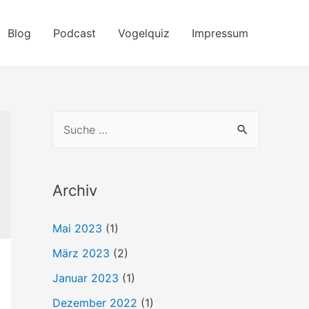
Blog
Podcast
Vogelquiz
Impressum
S
u
c
h
Archiv
e
Mai 2023
(1)
n
März 2023
(2)
n
a
Januar 2023
(1)
c
Dezember 2022
(1)