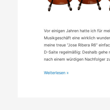
Vor einigen Jahren hatte ich für me
Musikgeschäft eine wirklich wunde
meine treue “Jose Ribera R6” einfa
D-Saite regelmäßig: Deshalb gehe 
nach einem würdigen Nachfolger 
Ein
Weiterlesen »
kleiner
Gitarren
Test