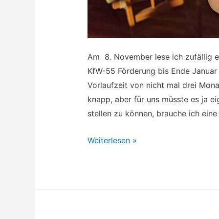
Am 8. November lese ich zufällig e
KfW-55 Förderung bis Ende Januar e
Vorlaufzeit von nicht mal drei Mona
knapp, aber für uns müsste es ja e
stellen zu können, brauche ich eine
Bautagebuch:
Weiterlesen »
Stress
mit
KfW
und
ELW