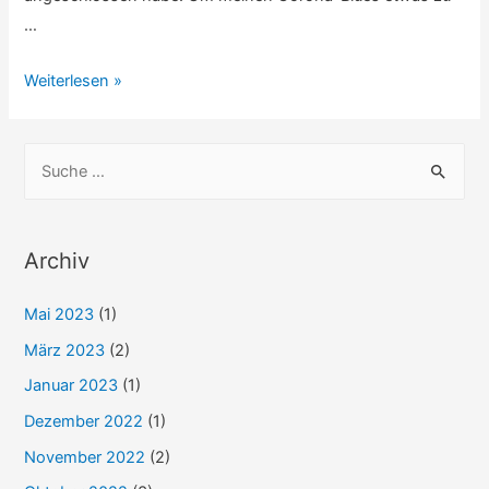
…
Viva
Weiterlesen »
la
Vida
S
&
u
Weihnachta
c
weard’s
h
Archiv
e
Mai 2023
(1)
n
n
März 2023
(2)
a
Januar 2023
(1)
c
Dezember 2022
(1)
h
November 2022
(2)
: