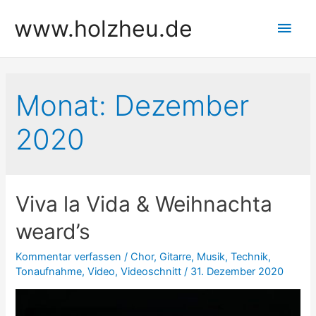
Zum
www.holzheu.de
Hau
Inhalt
springen
Monat:
Dezember
2020
Viva la Vida & Weihnachta
weard’s
Kommentar verfassen
/
Chor
,
Gitarre
,
Musik
,
Technik
,
Tonaufnahme
,
Video
,
Videoschnitt
/
31. Dezember 2020