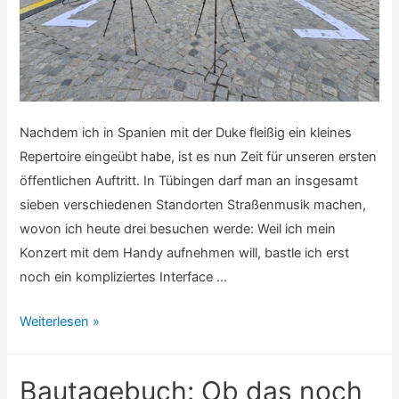
Nachdem ich in Spanien mit der Duke fleißig ein kleines
Repertoire eingeübt habe, ist es nun Zeit für unseren ersten
öffentlichen Auftritt. In Tübingen darf man an insgesamt
sieben verschiedenen Standorten Straßenmusik machen,
wovon ich heute drei besuchen werde: Weil ich mein
Konzert mit dem Handy aufnehmen will, bastle ich erst
noch ein kompliziertes Interface …
Konzert
Weiterlesen »
vor
der
Bautagebuch: Ob das noch
Stiftskirche