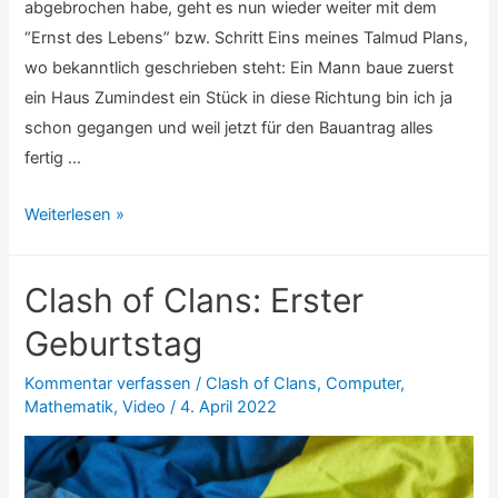
abgebrochen habe, geht es nun wieder weiter mit dem
“Ernst des Lebens” bzw. Schritt Eins meines Talmud Plans,
wo bekanntlich geschrieben steht: Ein Mann baue zuerst
ein Haus Zumindest ein Stück in diese Richtung bin ich ja
schon gegangen und weil jetzt für den Bauantrag alles
fertig …
Bautagebuch:
Weiterlesen »
Ob
das
Clash of Clans: Erster
noch
was
Geburtstag
wird?
Kommentar verfassen
/
Clash of Clans
,
Computer
,
Mathematik
,
Video
/
4. April 2022