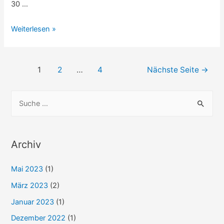
30 …
Bautagebuch:
Weiterlesen »
Möglichkeiten
und
Beitragsnavigation
gute
1
2
…
4
Nächste Seite
→
Entscheidungen
S
u
c
h
Archiv
e
Mai 2023
(1)
n
n
März 2023
(2)
a
Januar 2023
(1)
c
Dezember 2022
(1)