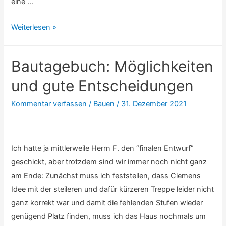
eine …
Bautagebuch:
Weiterlesen »
Stress
mit
Bautagebuch: Möglichkeiten
KfW
und
und gute Entscheidungen
ELW
Kommentar verfassen
/
Bauen
/
31. Dezember 2021
Ich hatte ja mittlerweile Herrn F. den “finalen Entwurf”
geschickt, aber trotzdem sind wir immer noch nicht ganz
am Ende: Zunächst muss ich feststellen, dass Clemens
Idee mit der steileren und dafür kürzeren Treppe leider nicht
ganz korrekt war und damit die fehlenden Stufen wieder
genügend Platz finden, muss ich das Haus nochmals um