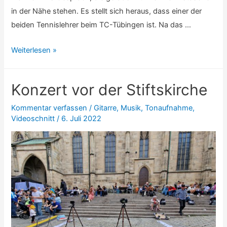
in der Nähe stehen. Es stellt sich heraus, dass einer der
beiden Tennislehrer beim TC-Tübingen ist. Na das …
Eine
Weiterlesen »
kleine
Tennis
Konzert vor der Stiftskirche
Geschichte
Kommentar verfassen
/
Gitarre
,
Musik
,
Tonaufnahme
,
Videoschnitt
/
6. Juli 2022