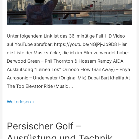
Unter folgendem Link ist das 36-minütige Full-HD Video
auf YouTube abrufbar: https://youtu.be/NGjPj-Jo9D8 Hier
die Liste der Musikstücke, die ich im Film verwendet habe:
Derwood Green – Phil Thornton & Hossam Ramzy AIDA
Auslaufsong “Leinen Los” Orinoco Flow (Sail Away) – Enya
Aurosonic – Underwater (Original Mix) Dubai Burj Khalifa At
The Top Elevator Ride (Music …
Persischer
Weiterlesen »
Golf
–
Persischer Golf –
Reisefilm
Ausrüstung und Technik