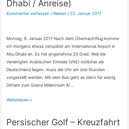
2
Dhabi / Anreise)
(Abu
Kommentar verfassen
/
Reisen
/
22. Januar 2017
Dhabi
/
Auslaufen)
Montag, 9. Januar 2017 Nach dem Übernachtflug komme
ich morgens etwas verspätet am International Airport in
Abu Dhabi an. Es hat angenehme 20 Grad. Weil die
Vereinigten Arabischen Emirate (VAE) östlicher als
Deutschland liegen, muss die Uhr um drei Stunden
vorgestellt werden. Mit dem Bus geht es dann für wenig
Dirham zum Grand Millennium Al …
Persischer
Weiterlesen »
Golf
–
Persischer Golf – Kreuzfahrt
Tag