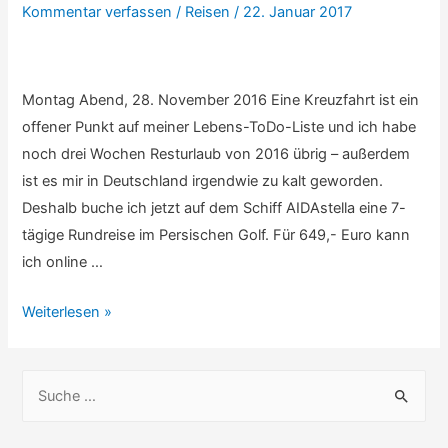
1
Kommentar verfassen
/
Reisen
/
22. Januar 2017
(Abu
Dhabi
/
Montag Abend, 28. November 2016 Eine Kreuzfahrt ist ein
Anreise)
offener Punkt auf meiner Lebens-ToDo-Liste und ich habe
noch drei Wochen Resturlaub von 2016 übrig – außerdem
ist es mir in Deutschland irgendwie zu kalt geworden.
Deshalb buche ich jetzt auf dem Schiff AIDAstella eine 7-
tägige Rundreise im Persischen Golf. Für 649,- Euro kann
ich online …
Persischer
Weiterlesen »
Golf
–
S
Kreuzfahrt
u
c