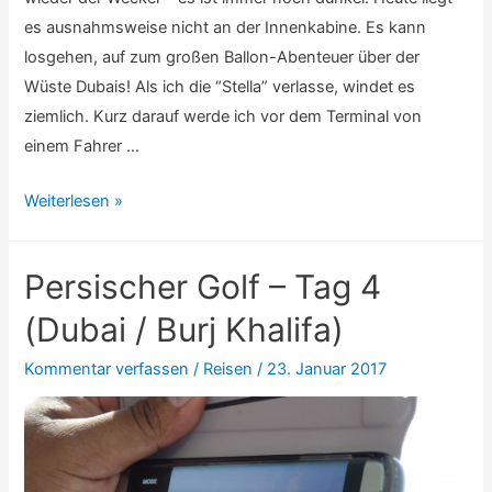
es ausnahmsweise nicht an der Innenkabine. Es kann
losgehen, auf zum großen Ballon-Abenteuer über der
Wüste Dubais! Als ich die “Stella” verlasse, windet es
ziemlich. Kurz darauf werde ich vor dem Terminal von
einem Fahrer …
Persischer
Weiterlesen »
Golf
–
Persischer Golf – Tag 4
Tag
5
(Dubai / Burj Khalifa)
(Dubai
Kommentar verfassen
/
Reisen
/
23. Januar 2017
/
Wasserspiele)