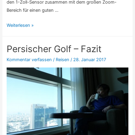
den 1-Zoll-Sensor zusammen mit dem großen Zoom-
Bereich für einen guten …
Persischer
Weiterlesen »
Golf
–
Persischer Golf – Fazit
Ausrüstung
und
Kommentar verfassen
/
Reisen
/
28. Januar 2017
Technik