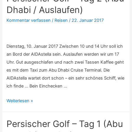
3
Dhabi / Auslaufen)
(Manamah
Kommentar verfassen
/
Reisen
/
22. Januar 2017
/
Auf
See)
Dienstag, 10. Januar 2017 Zwischen 10 und 14 Uhr soll ich
an Bord der AIDAstella sein. Auslaufen werden wir um 17
Uhr. Gut ausgeschlafen und nach zwei Tassen Kaffee geht
es mit dem Taxi zum Abu Dhabi Cruise Terminal. Die
AIDAstella wartet dort schon – ein sehr schönes Schiff, wie
ich finde … Bein Einchecken …
Persischer
Weiterlesen »
Golf
–
Persischer Golf – Tag 1 (Abu
Tag