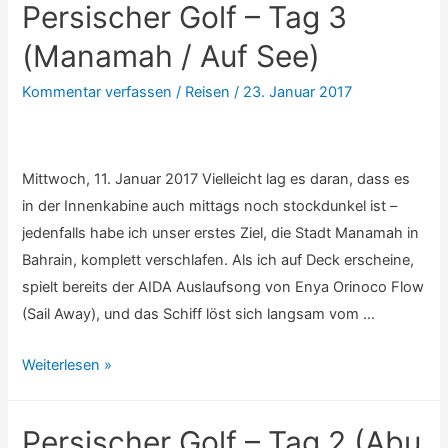
Persischer Golf – Tag 3
Tag
4
(Manamah / Auf See)
(Dubai
Kommentar verfassen
/
Reisen
/
23. Januar 2017
/
Burj
Khalifa)
Mittwoch, 11. Januar 2017 Vielleicht lag es daran, dass es
in der Innenkabine auch mittags noch stockdunkel ist –
jedenfalls habe ich unser erstes Ziel, die Stadt Manamah in
Bahrain, komplett verschlafen. Als ich auf Deck erscheine,
spielt bereits der AIDA Auslaufsong von Enya Orinoco Flow
(Sail Away), und das Schiff löst sich langsam vom …
Persischer
Weiterlesen »
Golf
–
Persischer Golf – Tag 2 (Abu
Tag