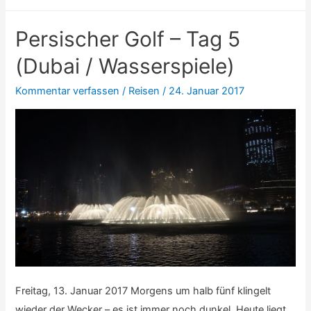
Golf
–
Persischer Golf – Tag 5
Tag
6-
(Dubai / Wasserspiele)
9
Kommentar verfassen
/
Reisen
/
24. Januar 2017
(Urlaub)
Freitag, 13. Januar 2017 Morgens um halb fünf klingelt
wieder der Wecker – es ist immer noch dunkel. Heute liegt