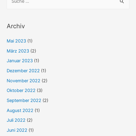
Zeiten
u
c
h
Archiv
e
Mai 2023
(1)
n
n
März 2023
(2)
a
Januar 2023
(1)
c
Dezember 2022
(1)
h
November 2022
(2)
:
Oktober 2022
(3)
September 2022
(2)
August 2022
(1)
Juli 2022
(2)
Juni 2022
(1)