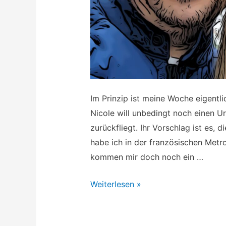
Im Prinzip ist meine Woche eigentl
Nicole will unbedingt noch einen U
zurückfliegt. Ihr Vorschlag ist es, 
habe ich in der französischen Metr
kommen mir doch noch ein …
Extra
Weiterlesen »
Tour
with