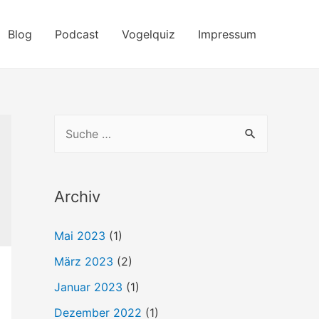
Blog
Podcast
Vogelquiz
Impressum
S
u
c
h
Archiv
e
Mai 2023
(1)
n
März 2023
(2)
n
a
Januar 2023
(1)
c
Dezember 2022
(1)