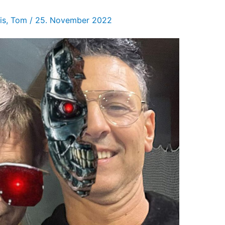
is
,
Tom
/
25. November 2022