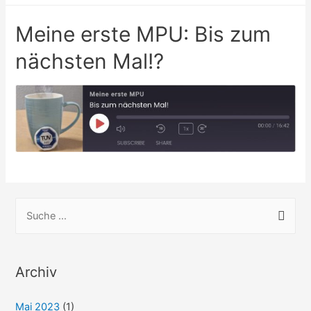
Meine erste MPU: Bis zum
nächsten Mal!?
S
u
c
h
Archiv
e
Mai 2023
(1)
n