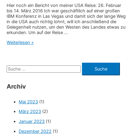
Hier noch ein Bericht von meiner USA Reise: 26. Februar
bis 14. März 2016 Ich war geschäftlich auf einer großen
IBM Konferenz in Las Vegas und damit sich der lange Weg
in die USA auch richtig lohnt, will ich anschließend die
Gelegenheit nutzen, um den Westen des Landes etwas zu
erkunden. Um auf der Reise …
West
Weiterlesen »
of
USA
2016
S
u
c
Archiv
h
e
Mai 2023
(1)
n
März 2023
(2)
n
Januar 2023
(1)
a
Dezember 2022
(1)