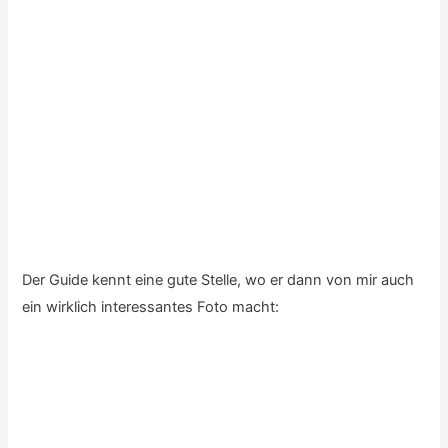
Es gibt hier eine interessante Fauna mit
Diademhäher
…
… und lustig anzusehenden
Präriehunden
(Erdhörnchen).