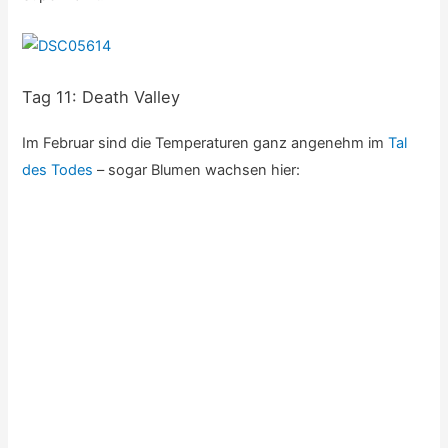
Tag 11: Death Valley
Im Februar sind die Temperaturen ganz angenehm im
Tal
des Todes
– sogar Blumen wachsen hier:
Auf einem Parkplatz bleibt mir beim Anblick dieses riesigen
Wohnmobils der Mund offen stehen:
Etwas amüsiert beten mich die stolzen Besitzer herein und
zeigen mir das Wunderwerk auch von Innen.