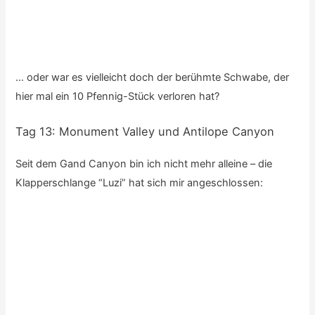
Auf dem Weg zum Bryce Canyon kommt man am
Lake
Powell
vorbei, der – wie der Lake Mead bei Las Vegas –
durch das Aufstauen des Colorados gebildet wird.
Der
Bryce Canyon
liegt mit 2400 bis 2700 Metern ziemlich
hoch und in der Nacht hat es sogar ein bisschen
geschneit: