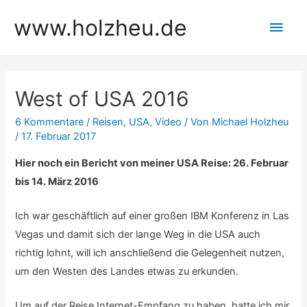
Zum
www.holzheu.de
Hau
Inhalt
springen
West of USA 2016
6 Kommentare
/
Reisen
,
USA
,
Video
/ Von
Michael Holzheu
/
17. Februar 2017
Hier noch ein Bericht von meiner USA Reise: 26. Februar
bis 14. März 2016
Ich war geschäftlich auf einer großen IBM Konferenz in Las
Vegas und damit sich der lange Weg in die USA auch
richtig lohnt, will ich anschließend die Gelegenheit nutzen,
um den Westen des Landes etwas zu erkunden.
Um auf der Reise Internet-Empfang zu haben, hatte ich mir