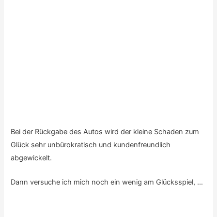
Line” seems to be the problem:
https://youtu.be/c8nY06Pt8Qw
Antworten
MICHAEL HOLZHEU
25. JULI 2018 UM 0:38
Hi Ed,
I found a solution:
https://youtu.be/Jkzf_HWq90Y
Antworten
THOMAS