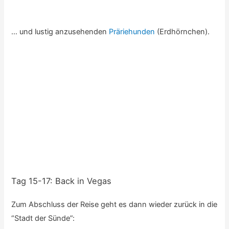
has been blocked. You will have to let me see it some
other time
Antworten
MICHAEL HOLZHEU
6. APRIL 2018 UM 11:14
Hi Ed, thanks for the information: I will try to find a
solution for the problem!
Antworten
MICHAEL HOLZHEU
6. APRIL 2018 UM 12:23
The song “Sun Daze” from “Florida Georgia