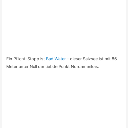
Allerdings bin ich auch durchaus beeindruckt von dem
tiefen Graben, den der
Colorado River
hier hinterlassen
hat, …
… oder war es vielleicht doch der berühmte Schwabe, der
hier mal ein 10 Pfennig-Stück verloren hat?
Tag 13: Monument Valley und Antilope Canyon
Seit dem Gand Canyon bin ich nicht mehr alleine – die
Klapperschlange “Luzi” hat sich mir angeschlossen: