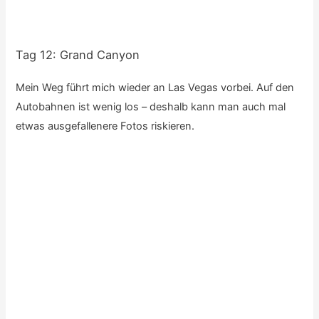
Beim
Monument Valley
wurden so einige Western gedreht –
besonders John Wayne ritt wohl des öfteren vom “John
Ford’s Point” aus in den Sonnenuntergang.
Auf dem Parkplatz eines Supermarktes ramme ich dann mit
dem Auto einen stehengelassenen Einkaufswagen –
menno …
Auf der Weiterfahrt komme ich Abends noch am
Higher
Antilope Canyon
vorbei, wo ich die letzte Tour des Tages
buche. Zum Glück ist gerade noch genügend Licht da, um
die tollen Strukturen zu sehen: