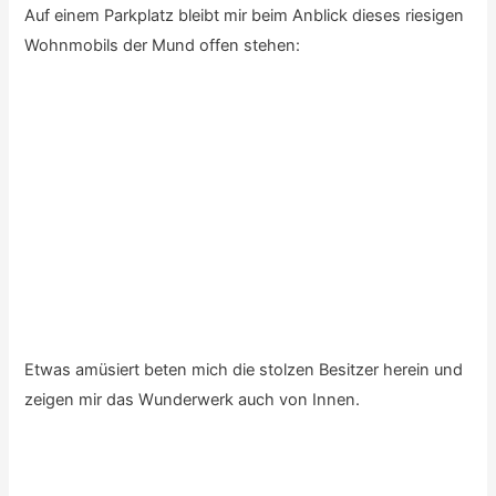
Ein Pflicht-Stopp ist
Bad Water
– dieser Salzsee ist mit 86
Meter unter Null der tiefste Punkt Nordamerikas.
Tag 12: Grand Canyon
Mein Weg führt mich wieder an Las Vegas vorbei. Auf den
Autobahnen ist wenig los – deshalb kann man auch mal
etwas ausgefallenere Fotos riskieren.
Mit dem
Grand Canyon
wird wieder ein Punkt meiner
TODO-Liste abgehakt.