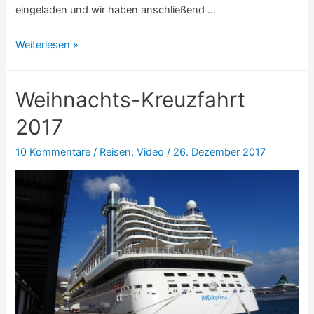
eingeladen und wir haben anschließend …
Bukarest:
Weiterlesen »
Kurz
vor
Weihnachts-Kreuzfahrt
Neujahr
2017
2017
10 Kommentare
/
Reisen
,
Video
/
26. Dezember 2017