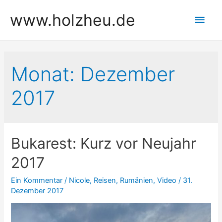
Zum
www.holzheu.de
Hau
Inhalt
springen
Monat:
Dezember
2017
Bukarest: Kurz vor Neujahr
2017
Ein Kommentar
/
Nicole
,
Reisen
,
Rumänien
,
Video
/
31.
Dezember 2017