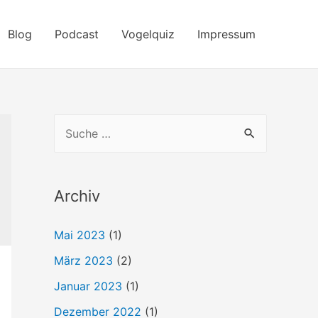
Blog
Podcast
Vogelquiz
Impressum
S
u
c
h
Archiv
e
Mai 2023
(1)
n
März 2023
(2)
n
a
Januar 2023
(1)
c
Dezember 2022
(1)