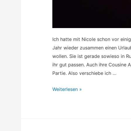
Ich hatte mit Nicole schon vor eini
Jahr wieder zusammen einen Urla
wollen. Sie ist gerade sowieso i
ihr gut passen. Auch ihre Cousine 
Partie. Also verschiebe ich …
Mamaia
Weiterlesen »
am
Schwarzen
Meer