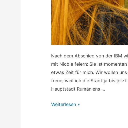
Nach dem Abschied von der IBM wi
mit Nicole feiern: Sie ist momenta
etwas Zeit für mich. Wir wollen uns
freue, weil ich die Stadt ja bis jet
Hauptstadt Rumäniens …
Bukarest
Weiterlesen »
im
März