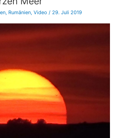
rzen Meer
sen
,
Rumänien
,
Video
/
29. Juli 2019