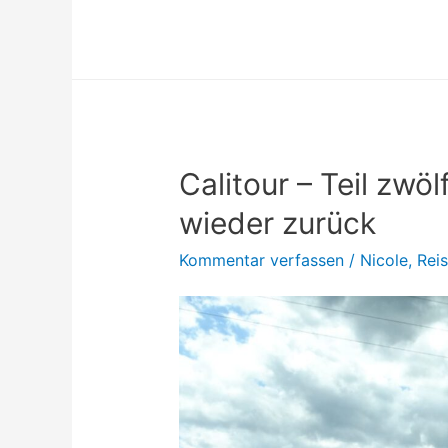
–
Zweiter
Anlauf
zu
dritt
Calitour – Teil zwöl
wieder zurück
Kommentar verfassen
/
Nicole
,
Rei