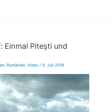
f: Einmal Pitești und
sen
,
Rumänien
,
Video
/
9. Juli 2018