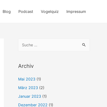
Blog
Podcast
Vogelquiz
Impressum
S
u
c
h
Archiv
e
Mai 2023
(1)
n
März 2023
(2)
n
a
Januar 2023
(1)
c
Dezember 2022
(1)