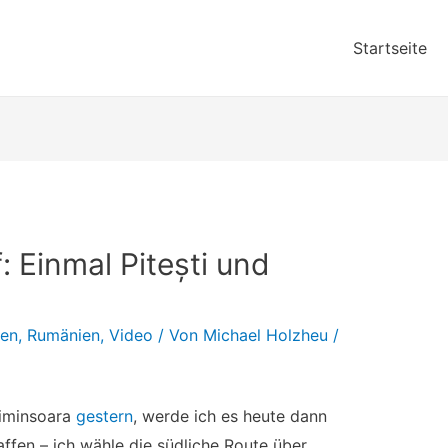
Startseite
f: Einmal Pitești und
sen
,
Rumänien
,
Video
/ Von
Michael Holzheu
/
Timinsoara
gestern
, werde ich es heute dann
haffen – ich wähle die südliche Route über