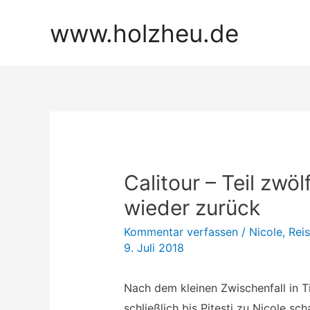
Zum
www.holzheu.de
Inhalt
springen
Calitour – Teil zwöl
wieder zurück
Kommentar verfassen
/
Nicole
,
Rei
9. Juli 2018
Nach dem kleinen Zwischenfall in 
schließlich bis Pitesti zu Nicole sc