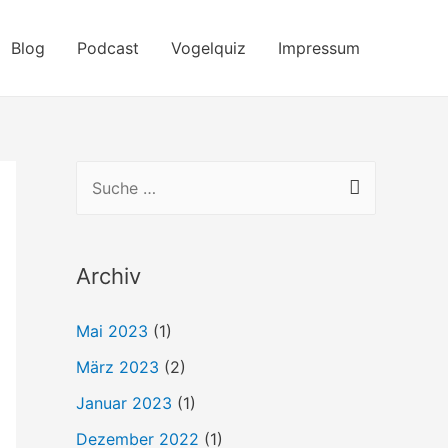
Blog
Podcast
Vogelquiz
Impressum
S
u
c
h
Archiv
e
Mai 2023
(1)
n
März 2023
(2)
n
a
Januar 2023
(1)
c
Dezember 2022
(1)