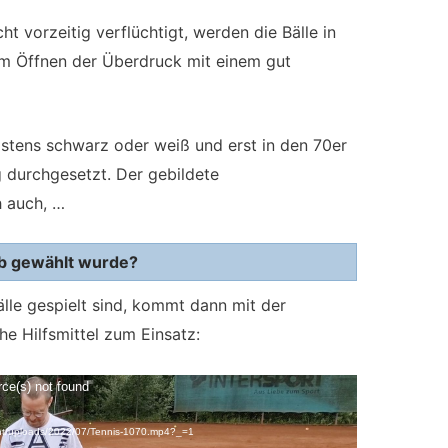
ht vorzeitig verflüchtigt, werden die Bälle in
im Öffnen der Überdruck mit einem gut
istens schwarz oder weiß und erst in den 70er
g durchgesetzt. Der gebildete
h auch, …
lb gewählt wurde?
le gespielt sind, kommt dann mit der
he Hilfsmittel zum Einsatz:
rce(s) not found
ent/uploads/2022/07/Tennis-1070.mp4?_=1