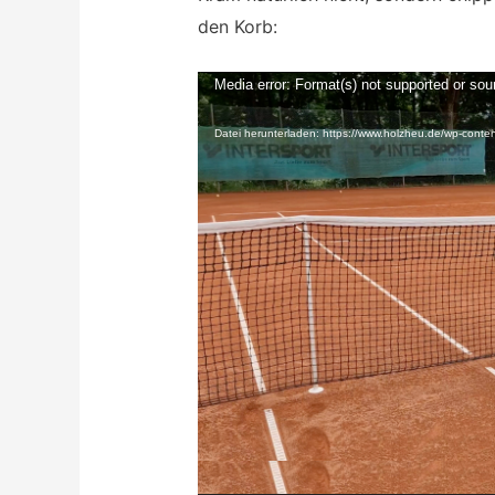
den Korb:
Video-
Media error: Format(s) not supported or sou
Player
Datei herunterladen: https://www.holzheu.de/wp-cont