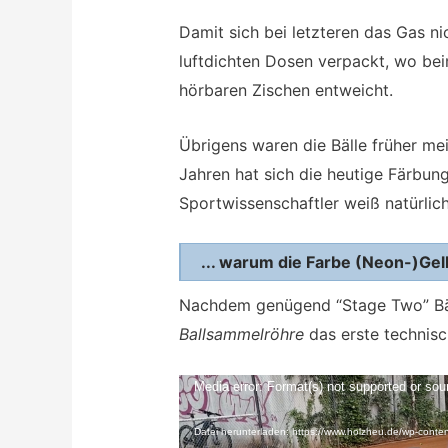
Damit sich bei letzteren das Gas nic
luftdichten Dosen verpackt, wo be
hörbaren Zischen entweicht.
Übrigens waren die Bälle früher me
Jahren hat sich die heutige Färbun
Sportwissenschaftler weiß natürlic
... warum die Farbe (Neon-)Ge
Nachdem genügend “Stage Two” Bäl
Ballsammelröhre
das erste technisc
Video-
Media error: Format(s) not supported or sou
Player
Datei herunterladen: https://www.holzheu.de/wp-cont