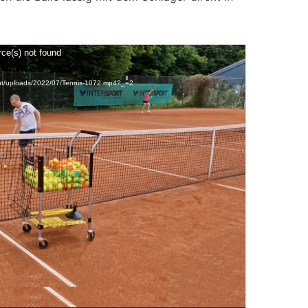
rce(s) not found
ent/uploads/2022/07/Tennis-1072.mp4?_=2