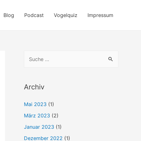
Blog
Podcast
Vogelquiz
Impressum
S
u
c
h
Archiv
e
Mai 2023
(1)
n
März 2023
(2)
n
a
Januar 2023
(1)
c
Dezember 2022
(1)