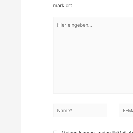
markiert
Hier
eingeben…
Name*
E-
Mail*
Meinen Namen, meine E-Mail-Ad