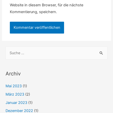
Website in diesem Browser, für die nächste
Kommentierung, speichern.
S
u
c
h
Archiv
e
Mai 2023
(1)
n
n
März 2023
(2)
a
Januar 2023
(1)
c
Dezember 2022
(1)