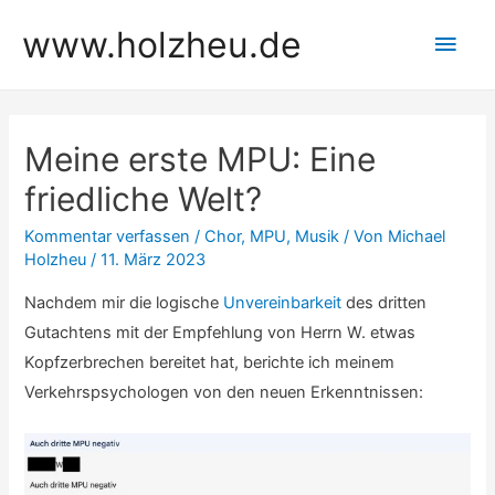
Zum
www.holzheu.de
Hau
Inhalt
springen
Meine erste MPU: Eine
friedliche Welt?
Kommentar verfassen
/
Chor
,
MPU
,
Musik
/ Von
Michael
Holzheu
/
11. März 2023
Nachdem mir die logische
Unvereinbarkeit
des dritten
Gutachtens mit der Empfehlung von Herrn W. etwas
Kopfzerbrechen bereitet hat, berichte ich meinem
Verkehrspsychologen von den neuen Erkenntnissen: