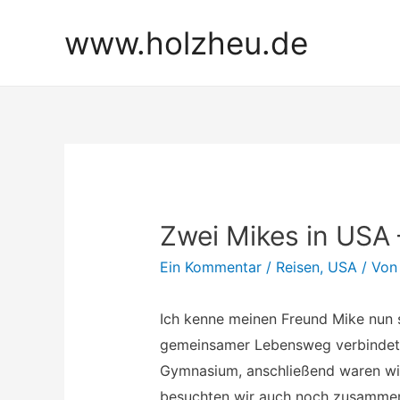
Zum
www.holzheu.de
Inhalt
springen
Zwei Mikes in USA –
Ein Kommentar
/
Reisen
,
USA
/ Vo
Ich kenne meinen Freund Mike nun s
gemeinsamer Lebensweg verbindet 
Gymnasium, anschließend waren wir 
besuchten wir auch noch zusammen 