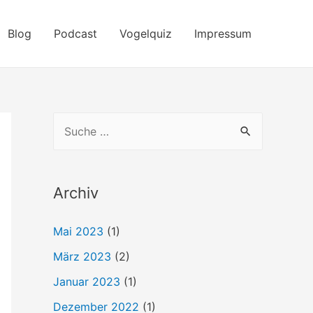
Blog
Podcast
Vogelquiz
Impressum
S
u
c
h
Archiv
e
Mai 2023
(1)
n
März 2023
(2)
n
a
Januar 2023
(1)
c
Dezember 2022
(1)