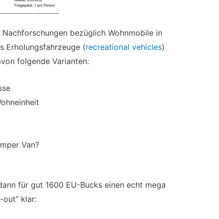
ar Nachforschungen bezüglich Wohnmobile in
ns Erholungsfahrzeuge (
recreational vehicles
)
avon folgende Varianten:
sse
Wohneinheit
Camper Van?
dann für gut 1600 EU-Bucks einen echt mega
out” klar: