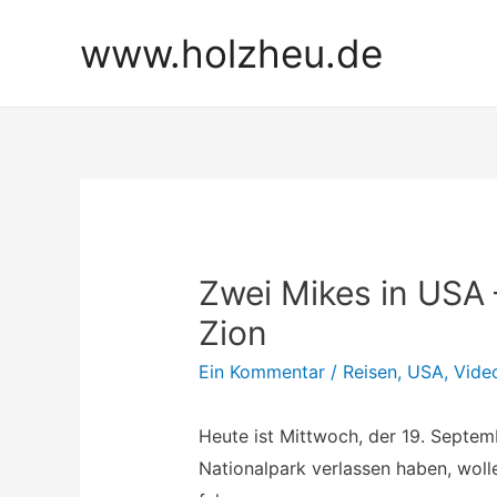
Zum
www.holzheu.de
Inhalt
springen
Zwei Mikes in USA –
Zion
Ein Kommentar
/
Reisen
,
USA
,
Vide
Heute ist Mittwoch, der 19. Septe
Nationalpark verlassen haben, woll