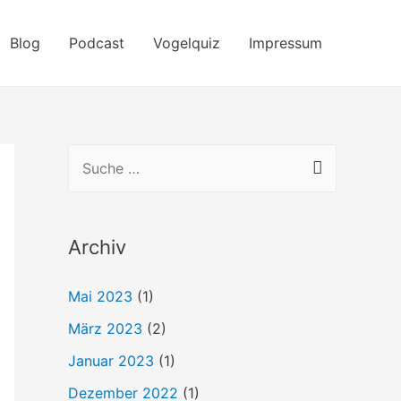
Blog
Podcast
Vogelquiz
Impressum
S
u
c
h
Archiv
e
Mai 2023
(1)
n
März 2023
(2)
n
a
Januar 2023
(1)
c
Dezember 2022
(1)