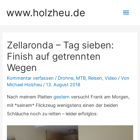
Zum
www.holzheu.de
Hau
Inhalt
springen
Zellaronda – Tag sieben:
Finish auf getrennten
Wegen
Kommentar verfassen
/
Drohne
,
MTB
,
Reisen
,
Video
/ Von
Michael Holzheu
/
13. August 2018
Nach meinem Platten
gestern
versucht Frank am Morgen,
mit *seinem* Flickzeug wenigstens einen der beiden
Schläuche noch zu retten – leider erfolglos: