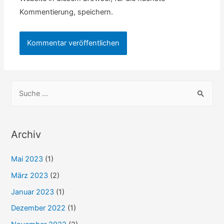
Kommentierung, speichern.
S
u
c
h
Archiv
e
Mai 2023
(1)
n
n
März 2023
(2)
a
Januar 2023
(1)
c
Dezember 2022
(1)
h