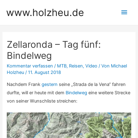
Zum
www.holzheu.de
Hau
Inhalt
springen
Zellaronda – Tag fünf:
Bindelweg
Kommentar verfassen
/
MTB
,
Reisen
,
Video
/ Von
Michael
Holzheu
/
11. August 2018
Nachdem Frank
gestern
seine „Strada de la Vena“ fahren
durfte, will er heute mit dem
Bindelweg
eine weitere Strecke
von seiner Wunschliste streichen: