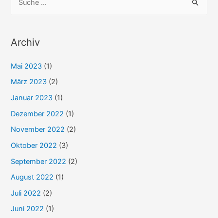
u
c
h
Archiv
e
Mai 2023
(1)
n
n
März 2023
(2)
a
Januar 2023
(1)
c
Dezember 2022
(1)
h
November 2022
(2)
:
Oktober 2022
(3)
September 2022
(2)
August 2022
(1)
Juli 2022
(2)
Juni 2022
(1)