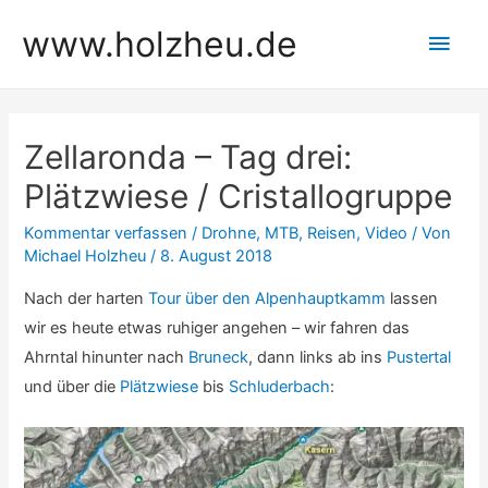
Zum
www.holzheu.de
Hau
Inhalt
springen
Zellaronda – Tag drei:
Plätzwiese / Cristallogruppe
Kommentar verfassen
/
Drohne
,
MTB
,
Reisen
,
Video
/ Von
Michael Holzheu
/
8. August 2018
Nach der harten
Tour über den Alpenhauptkamm
lassen
wir es heute etwas ruhiger angehen – wir fahren das
Ahrntal hinunter nach
Bruneck
, dann links ab ins
Pustertal
und über die
Plätzwiese
bis
Schluderbach
: