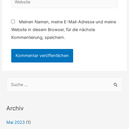
Meinen Namen, meine E-Mail-Adresse und meine
Website in diesem Browser, für die nächste
Kommentierung, speichern.
S
u
c
h
Archiv
e
Mai 2023
(1)
n