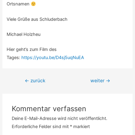
Ortsnamen
Viele Grüße aus Schluderbach
Michael Holzheu
Hier geht’s zum Film des
Tages:
https://youtu.be/D4sj5uqNuEA
Beitrags-
←
zurück
weiter
→
Navigation
Kommentar verfassen
Deine E-Mail-Adresse wird nicht veröffentlicht.
Erforderliche Felder sind mit
*
markiert