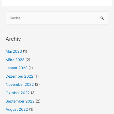
3D
Modelle
S
u
c
h
Archiv
e
Mai 2023
(1)
n
n
März 2023
(2)
a
Januar 2023
(1)
c
Dezember 2022
(1)
h
November 2022
(2)
:
Oktober 2022
(3)
September 2022
(2)
August 2022
(1)