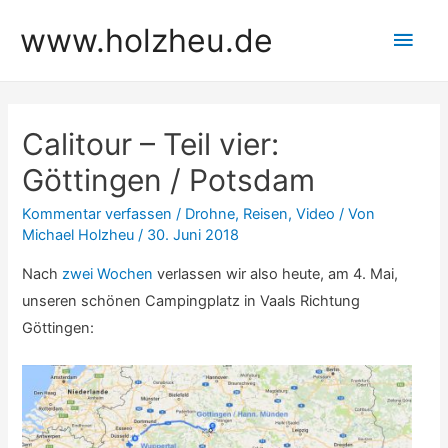
Zum
www.holzheu.de
Hau
Inhalt
springen
Calitour – Teil vier:
Göttingen / Potsdam
Kommentar verfassen
/
Drohne
,
Reisen
,
Video
/ Von
Michael Holzheu
/
30. Juni 2018
Nach
zwei Wochen
verlassen wir also heute, am 4. Mai,
unseren schönen Campingplatz in Vaals Richtung
Göttingen: