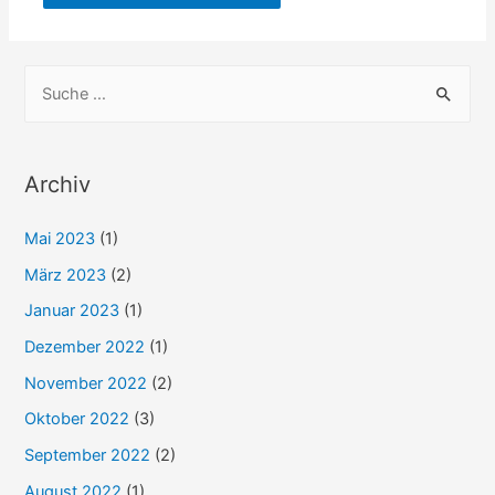
S
u
c
h
Archiv
e
Mai 2023
(1)
n
n
März 2023
(2)
a
Januar 2023
(1)
c
Dezember 2022
(1)
h
November 2022
(2)
:
Oktober 2022
(3)
September 2022
(2)
August 2022
(1)