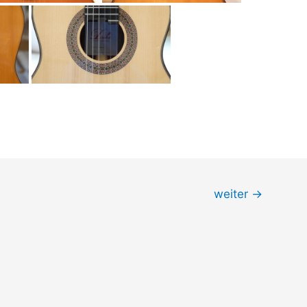
weiter
→