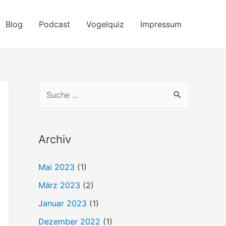
Blog
Podcast
Vogelquiz
Impressum
S
u
c
h
Archiv
e
Mai 2023
(1)
n
März 2023
(2)
n
a
Januar 2023
(1)
c
Dezember 2022
(1)