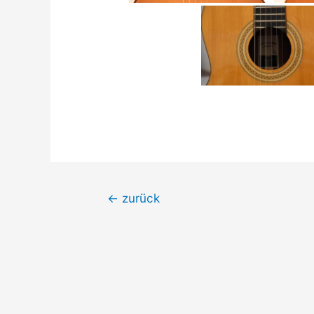
Beitrags-
←
zurück
Navigation