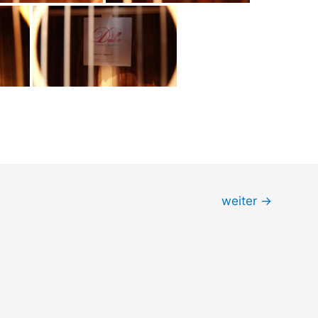
weiter
→