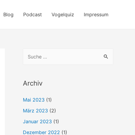
Blog
Podcast
Vogelquiz
Impressum
S
u
c
h
Archiv
e
Mai 2023
(1)
n
März 2023
(2)
n
a
Januar 2023
(1)
c
Dezember 2022
(1)