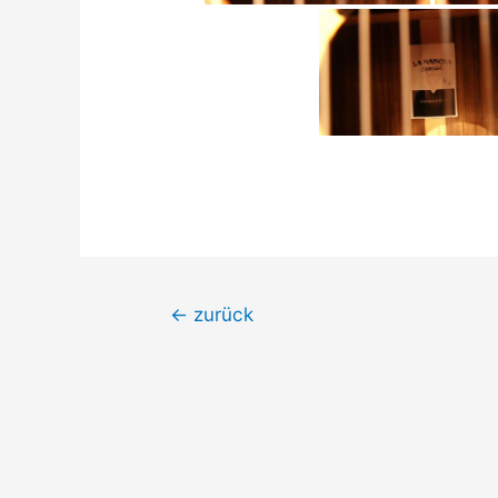
Beitrags-
←
zurück
Navigation