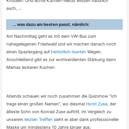
Knödeln: Und echte Küchen-Nerds wissen natürlich
auch, …
... was dazu am besten passt, nämlich:
Am Nachmittag geht es mit dem VW-Bus zum
nahegelegenen Friedwald und wir machen danach noch
einen Spaziergang auf
herbstlich-bunten
Wegen.
Anschließend gibt es zur wohlverdienten Stärkung dann
Mamas leckeren Kuchen:
Abends schauen wir noch zusammen die Quizshow “Ich
trage einen großen Namen”, wo diesmal
Horst Zuse
, der
älteste Sohn von Konrad Zuse auftritt. Im Vergleich zu
unserem
letzten Treffen
sieht er aber dank professioneller
Maske um mindestens 10 Jahre jünger aus: