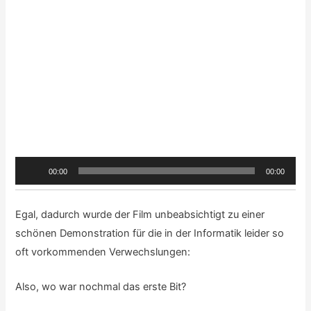
Und die wirklich wahren Super-Eulen-Nerds haben
natürlich längst erkannt, dass es sich hier wieder um
unsere
Tübinger Waldohreulen
handelt, oder?
Liebe Grüße vom Philosophenweg
Michael Holzheu
PS: Und wie immer an dieser Stelle, die Filme zum Blog:
Teil I – Rungang Informatik:
https://youtu.be/
2ocWPdIIVOI
Teil II – Kryptologie:
https://youtu.be/Y-7HazHBvh8
Teil III – Zuse Z3:
https://youtu.be/5TNUebJ-
BmU
Teil IV – Zuse Z4:
https://youtu.be/
51Z5tU6lINQ
Teil V – Zuse Z1 Speicher:
https://youtu.be/TBIp2q2i5Go