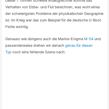
Hoppla, hoffentlich fällt niemandem auf, dass sich die
Farbeinstellung der Kamera geändert hat und Carola jetzt
plötzlich eine andere Bluse trägt:
Zum Abschluss machen wir noch einen kurzen Film über
den mechanischen Speicher von Konrad Zuse und wollen
die Dezimalzahl 3 auf Adresse 1 abspeichern, was binär
dann eigentlich die 0011 in der zweiten Zeile ergeben sollte:
Leider stellen wir aber erstaunt fest, dass hier wohl
“irgendjemand” die Schalter für die Adressierung