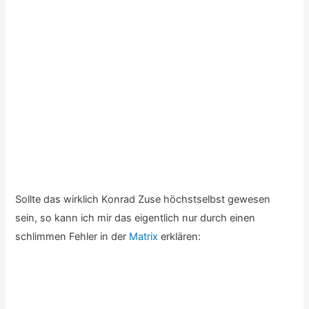
bei uns eingetroffen, aber sie sehen jetzt nicht besonders
klug oder weise aus, sondern vielleicht eher:
Neugierig, ...
«
‹
›
»
von
3