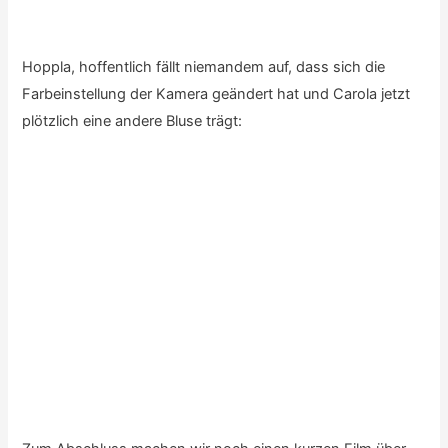
vertauscht hat:
Sollte das wirklich Konrad Zuse höchstselbst gewesen
sein, so kann ich mir das eigentlich nur durch einen
schlimmen Fehler in der
Matrix
erklären:
Audio-
00:00
00:00
Player
Egal, dadurch wurde der Film unbeabsichtigt zu einer
schönen Demonstration für die in der Informatik leider so
oft vorkommenden Verwechslungen:
Also, wo war nochmal das erste Bit?