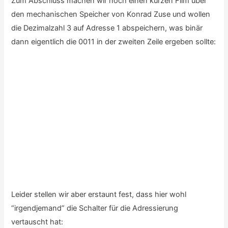
Die Deutsche Museumseule würde sicher klug und weise
darauf antworten, nämlich:
Kommt darauf an, ...
«
‹
›
»
von
3
Drei ihrer Kollegen sind übrigens gerade zum Überwintern