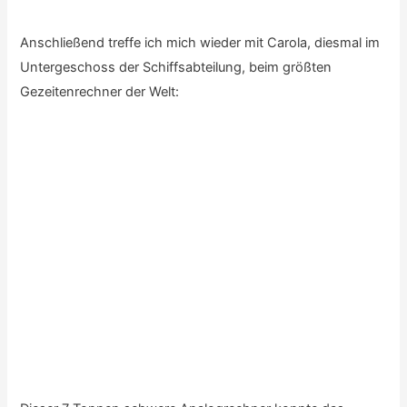
Anschließend treffe ich mich wieder mit Carola, diesmal im
Untergeschoss der Schiffsabteilung, beim größten
Gezeitenrechner der Welt:
Dieser 7 Tonnen schwere Analogrechner konnte das
Verhalten von Ebbe- und Flut berechnen, was wohl eines
der schwierigsten Probleme der physikalischen Geographie
ist. Im Krieg war das zum Beispiel für die deutsche U-Boot
Flotte wichtig.
Genauso wie übrigens auch die Marine-Enigma
M-04
und
passenderweise drehen wir danach
genau für diesen
Typ
noch eine fehlende Szene nach: