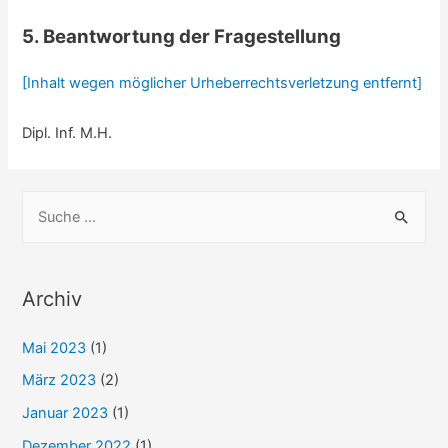
5. Beantwortung der Fragestellung
[Inhalt wegen möglicher Urheberrechtsverletzung entfernt]
Dipl. Inf. M.H.
S
u
c
h
Archiv
e
Mai 2023
(1)
n
n
März 2023
(2)
a
Januar 2023
(1)
c
Dezember 2022
(1)