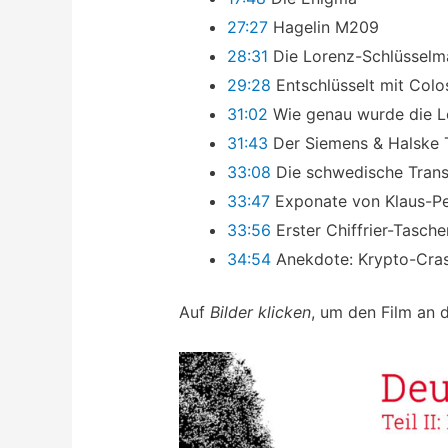
27:27
Hagelin M209
28:31
Die Lorenz-Schlüsselm
29:28
Entschlüsselt mit Colo
31:02
Wie genau wurde die L
31:43
Der Siemens & Halske 
33:08
Die schwedische Tran
33:47
Exponate von Klaus-P
33:56
Erster Chiffrier-Tasc
34:54
Anekdote: Krypto-Cras
Auf
Bilder klicken
, um den Film an 