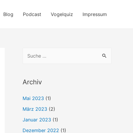
Blog
Podcast
Vogelquiz
Impressum
S
u
c
h
Archiv
e
Mai 2023
(1)
n
März 2023
(2)
n
a
Januar 2023
(1)
c
Dezember 2022
(1)