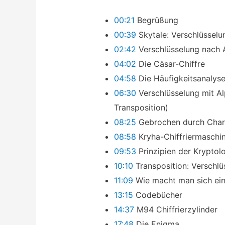
00:21
Begrüßung
00:39
Skytale: Verschlüsselun
02:42
Verschlüsselung nach A
04:02
Die Cäsar-Chiffre
04:58
Die Häufigkeitsanalys
06:30
Verschlüsselung mit Al
Transposition)
08:25
Gebrochen durch Charl
08:58
Kryha-Chiffriermaschi
09:53
Prinzipien der Kryptolo
10:10
Transposition: Verschlü
11:09
Wie macht man sich ei
13:15
Codebücher
14:37
M94 Chiffrierzylinder
17:48
Die Enigma