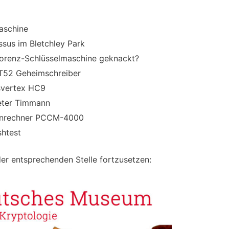
aschine
ssus im Bletchley Park
orenz-Schlüsselmaschine geknackt?
T52 Geheimschreiber
svertex HC9
eter Timmann
henrechner PCCM-4000
htest
der entsprechenden Stelle fortzusetzen: