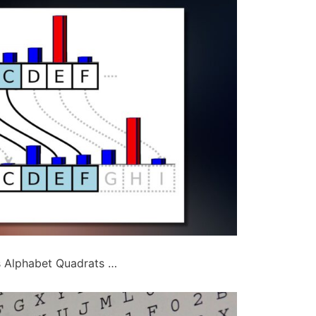
s Alphabet Quadrats …