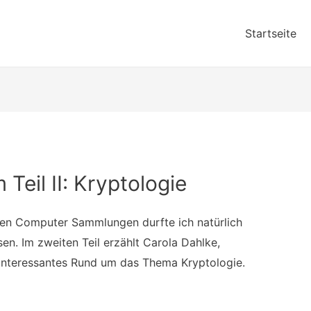
Startseite
eil II: Kryptologie
chen Computer
Sammlu
ngen
durfte ich natürlich
sen.
Im z
weiten
Teil e
rzählt Carola Dahlke,
I
nteressantes Rund um das Thema Kryptologie.