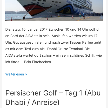
Dienstag, 10. Januar 2017 Zwischen 10 und 14 Uhr soll ich
an Bord der AIDAstella sein. Auslaufen werden wir um 17
Uhr. Gut ausgeschlafen und nach zwei Tassen Kaffee geht
es mit dem Taxi zum Abu Dhabi Cruise Terminal. Die
AIDAstella wartet dort schon – ein sehr schönes Schiff, wie
ich finde … Bein Einchecken …
Persischer
Weiterlesen »
Golf
–
Persischer Golf – Tag 1 (Abu
Tag
2
Dhabi / Anreise)
(Abu