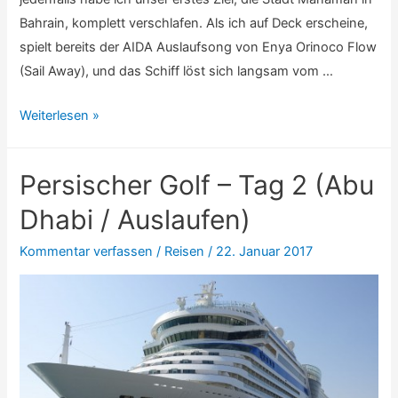
Bahrain, komplett verschlafen. Als ich auf Deck erscheine,
spielt bereits der AIDA Auslaufsong von Enya Orinoco Flow
(Sail Away), und das Schiff löst sich langsam vom …
Persischer
Weiterlesen »
Golf
–
Persischer Golf – Tag 2 (Abu
Tag
3
Dhabi / Auslaufen)
(Manamah
Kommentar verfassen
/
Reisen
/
22. Januar 2017
/
Auf
See)