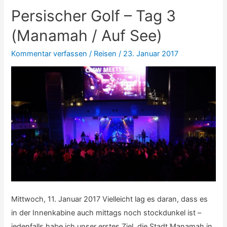
–
Persischer Golf – Tag 3
Tag
4
(Manamah / Auf See)
(Dubai
Kommentar verfassen
/
Reisen
/
23. Januar 2017
/
Burj
Khalifa)
Mittwoch, 11. Januar 2017 Vielleicht lag es daran, dass es
in der Innenkabine auch mittags noch stockdunkel ist –
jedenfalls habe ich unser erstes Ziel, die Stadt Manamah in