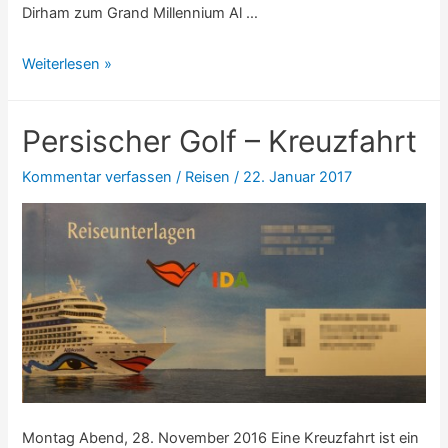
Dirham zum Grand Millennium Al …
Persischer
Weiterlesen »
Golf
–
Persischer Golf – Kreuzfahrt
Tag
1
Kommentar verfassen
/
Reisen
/
22. Januar 2017
(Abu
Dhabi
/
Anreise)
Montag Abend, 28. November 2016 Eine Kreuzfahrt ist ein