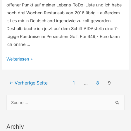
offener Punkt auf meiner Lebens-ToDo-Liste und ich habe
noch drei Wochen Resturlaub von 2016 übrig – außerdem
ist es mir in Deutschland irgendwie zu kalt geworden.
Deshalb buche ich jetzt auf dem Schiff AIDAstella eine 7-
tägige Rundreise im Persischen Golf. Für 649,- Euro kann
ich online …
Persischer
Weiterlesen »
Golf
–
Beitragsnavigation
Kreuzfahrt
←
Vorherige Seite
1
…
8
9
S
u
c
h
Archiv