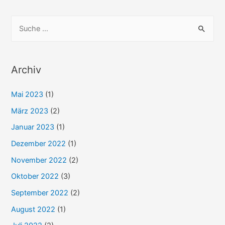
Navigation
S
u
c
h
Archiv
e
Mai 2023
(1)
n
n
März 2023
(2)
a
Januar 2023
(1)
c
Dezember 2022
(1)
h
November 2022
(2)
:
Oktober 2022
(3)
September 2022
(2)
August 2022
(1)