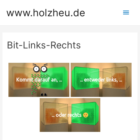
Zum
www.holzheu.de
Hau
Inhalt
springen
Bit-Links-Rechts
Kommt darauf an, ...
... entweder links, ...
... oder rechts