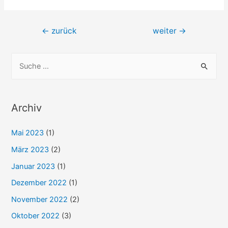
Beitrags-
←
zurück
weiter
→
Navigation
S
u
c
h
Archiv
e
Mai 2023
(1)
n
n
März 2023
(2)
a
Januar 2023
(1)
c
Dezember 2022
(1)
h
November 2022
(2)
:
Oktober 2022
(3)