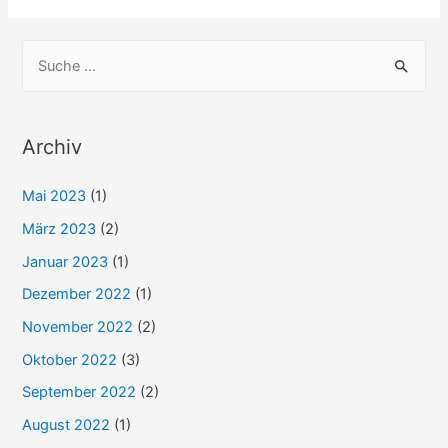
S
u
c
h
Archiv
e
Mai 2023
(1)
n
n
März 2023
(2)
a
Januar 2023
(1)
c
Dezember 2022
(1)
h
November 2022
(2)
:
Oktober 2022
(3)
September 2022
(2)
August 2022
(1)