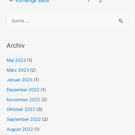
fünf:
←
Vorherige Seite
1
2
Frankfurt
/
S
Posen
u
c
h
Archiv
e
Mai 2023
(1)
n
n
März 2023
(2)
a
Januar 2023
(1)
c
Dezember 2022
(1)
h
November 2022
(2)
:
Oktober 2022
(3)
September 2022
(2)
August 2022
(1)